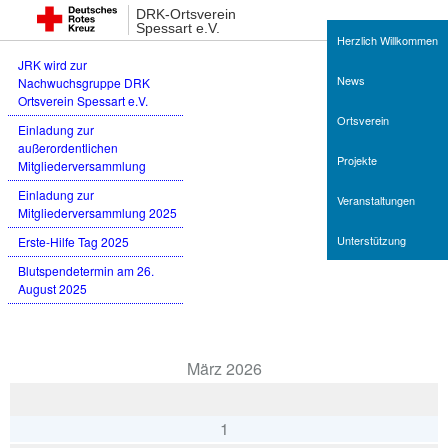
Neueste Beiträge
DRK-Ortsverein
Spessart e.V.
Herzlich Willkommen
JRK wird zur
News
Nachwuchsgruppe DRK
Ortsverein Spessart e.V.
Ortsverein
Einladung zur
außerordentlichen
Projekte
Mitgliederversammlung
Einladung zur
Veranstaltungen
Mitgliederversammlung 2025
Unterstützung
Erste-Hilfe Tag 2025
Blutspendetermin am 26.
August 2025
Termine
März 2026
1