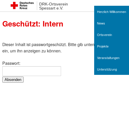
DRK-Ortsverein
Spessart e.V.
Herzlich Willkommen
Geschützt: Intern
News
Ortsverein
Dieser Inhalt ist passwortgeschützt. Bitte gib unten das Passwort
Projekte
ein, um ihn anzeigen zu können.
Veranstaltungen
Passwort:
Unterstützung