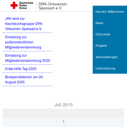
Neueste Beiträge
DRK-Ortsverein
Spessart e.V.
Herzlich Willkommen
JRK wird zur
News
Nachwuchsgruppe DRK
Ortsverein Spessart e.V.
Ortsverein
Einladung zur
außerordentlichen
Projekte
Mitgliederversammlung
Einladung zur
Veranstaltungen
Mitgliederversammlung 2025
Unterstützung
Erste-Hilfe Tag 2025
Blutspendetermin am 26.
August 2025
Termine
Juli 2015
1