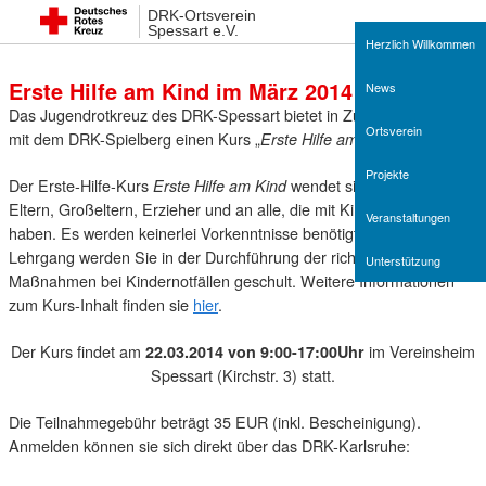
DRK-Ortsverein
15. Februar 2014 19:02
Spessart e.V.
Herzlich Willkommen
Erste Hilfe am Kind im März 2014
News
Das Jugendrotkreuz des DRK-Spessart bietet in Zusammenarbeit
Ortsverein
mit dem DRK-Spielberg einen Kurs „
“ an.
Erste Hilfe am Kind
Projekte
Der Erste-Hilfe-Kurs
wendet sich speziell an
Erste Hilfe am Kind
Eltern, Großeltern, Erzieher und an alle, die mit Kindern zu tun
Veranstaltungen
haben. Es werden keinerlei Vorkenntnisse benötigt. Bei diesem
Lehrgang werden Sie in der Durchführung der richtigen
Unterstützung
Maßnahmen bei Kindernotfällen geschult. Weitere Informationen
zum Kurs-Inhalt finden sie
hier
.
Der Kurs findet am
im Vereinsheim
22.03.2014 von 9:00-17:00Uhr
Spessart (Kirchstr. 3) statt.
Die Teilnahmegebühr beträgt 35 EUR (inkl. Bescheinigung).
Anmelden können sie sich direkt über das DRK-Karlsruhe: