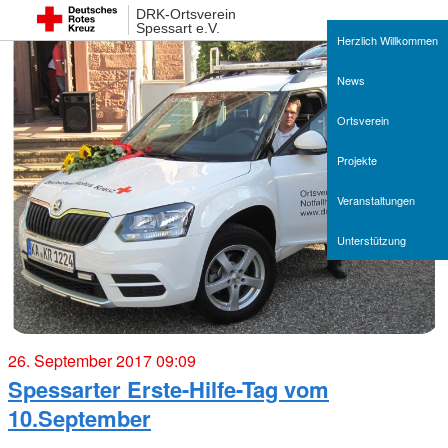
DRK-Ortsverein
Spessart e.V.
Herzlich Willkommen
News
Ortsverein
Projekte
Veranstaltungen
Unterstützung
26. September 2017 09:09
Spessarter Erste-Hilfe-Tag vom
10.September