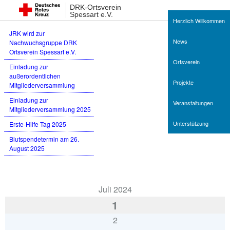
Neueste Beiträge
DRK-Ortsverein
Spessart e.V.
Herzlich Willkommen
JRK wird zur
News
Nachwuchsgruppe DRK
Ortsverein Spessart e.V.
Ortsverein
Einladung zur
außerordentlichen
Projekte
Mitgliederversammlung
Einladung zur
Veranstaltungen
Mitgliederversammlung 2025
Unterstützung
Erste-Hilfe Tag 2025
Blutspendetermin am 26.
August 2025
Termine
Juli 2024
1
2