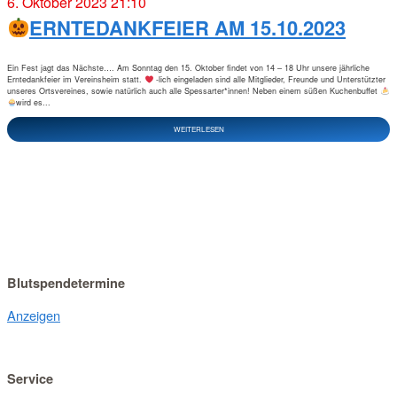
6. Oktober 2023 21:10
ERNTEDANKFEIER AM 15.10.2023
Ein Fest jagt das Nächste…. Am Sonntag den 15. Oktober findet von 14 – 18 Uhr unsere jährliche
Erntedankfeier im Vereinsheim statt.
-lich eingeladen sind alle Mitglieder, Freunde und Unterstützter
unseres Ortsvereines, sowie natürlich auch alle Spessarter*innen! Neben einem süßen Kuchenbuffet
wird es...
WEITERLESEN
Blutspendetermine
Anzeigen
Service