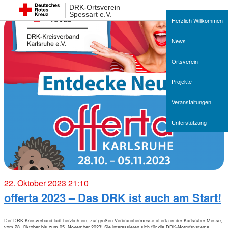
DRK-Ortsverein
Spessart e.V.
Herzlich Willkommen
News
Ortsverein
Projekte
Veranstaltungen
Unterstützung
22. Oktober 2023 21:10
offerta 2023 – Das DRK ist auch am Start!
Der DRK-Kreisverband lädt herzlich ein, zur großen Verbrauchermesse offerta in der Karlsruher Messe,
vom 28. Oktober bis zum 05. November 2023! Sie interessieren sich für die DRK-Notrufsysteme,