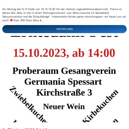
Am Montag den 9.10 findet von 18.15-19.30 Uhr der nächste Jugendrotkreuzabend statt. Thema ist
dieses Mal „Was ist drin in einem Rettungsrucksack“ und „Wozu brauche ich Spineboard,
Vakuummatratze und die Schaufeltrage“. Interessierte können gerne reinschnuppern- wir freuen uns auf
euch!
Euer JRK-Team Alisa &...
WEITERLESEN