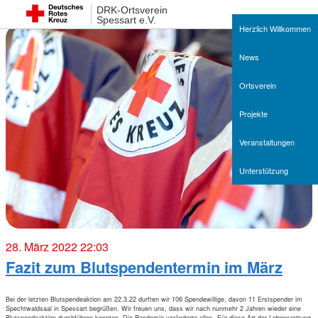
DRK-Ortsverein
Spessart e.V.
Herzlich Willkommen
News
Ortsverein
Projekte
Veranstaltungen
Unterstützung
28. März 2022 22:03
Fazit zum Blutspendentermin im März
Bei der letzten Blutspendeaktion am 22.3.22 durften wir 106 Spendewillige, davon 11 Erstspender im
Spechtwaldsaal in Spessart begrüßen. Wir freuen uns, dass wir nach nunmehr 2 Jahren wieder eine
Blutspendeaktion durchführen konnten. Die Pandemie veränderte alles. Für diese Art der Lebensrettung