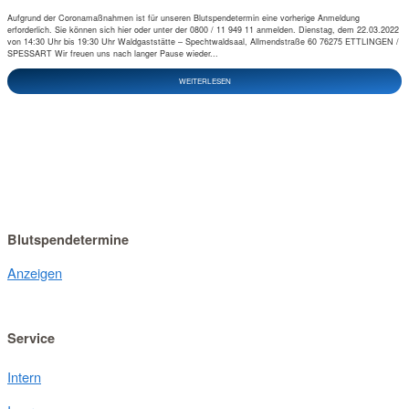
Aufgrund der Coronamaßnahmen ist für unseren Blutspendetermin eine vorherige Anmeldung
erforderlich. Sie können sich hier oder unter der 0800 / 11 949 11 anmelden. Dienstag, dem 22.03.2022
von 14:30 Uhr bis 19:30 Uhr Waldgaststätte – Spechtwaldsaal, Allmendstraße 60 76275 ETTLINGEN /
SPESSART Wir freuen uns nach langer Pause wieder...
WEITERLESEN
Blutspendetermine
Anzeigen
Service
Intern