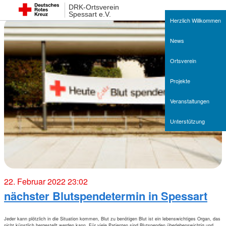
DRK-Ortsverein
Spessart e.V.
Herzlich Willkommen
News
Ortsverein
Projekte
Veranstaltungen
Unterstützung
22. Februar 2022 23:02
nächster Blutspendetermin in Spessart
Jeder kann plötzlich in die Situation kommen, Blut zu benötigen Blut ist ein lebenswichtiges Organ, das
nicht künstlich hergestellt werden kann. Für viele Patienten sind Blutspenden überlebenswichtig und