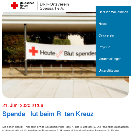
DRK-Ortsverein
Spessart e.V.
Herzlich Willkommen
News
Ortsverein
Projekte
Veranstaltungen
Unterstützung
21. Juni 2020 21:06
Spende _lut beim R_ten Kreuz
Sie sehen richtig – hier fehlt etwas Entscheidendes: das A, das B und das 0. Die fehlenden Buchstaben
stehen für die häufig benötigten Blutgruppen A, B sowie Null und sollen das Bewusstsein für die