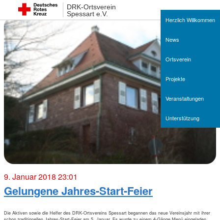
DRK-Ortsverein
Spessart e.V.
Herzlich Willkommen
News
Ortsverein
Projekte
Veranstaltungen
Unterstützung
9. Januar 2018 23:01
Gelungene Jahres-Start-Feier
Die Aktiven sowie die Helfer des DRK-Ortsvereins Spessart begannen das neue Vereinsjahr mit ihrer
schon traditionellen Jahres-Start-Feier am 5. Januar. Es wurde zu einem 4-Gänge Menü eingeladen.