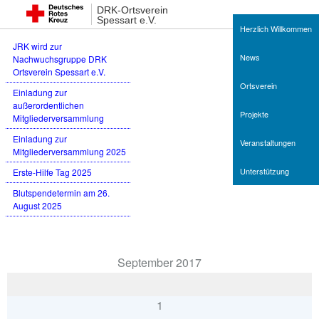
Neueste Beiträge
DRK-Ortsverein
Spessart e.V.
Herzlich Willkommen
JRK wird zur
News
Nachwuchsgruppe DRK
Ortsverein Spessart e.V.
Ortsverein
Einladung zur
außerordentlichen
Projekte
Mitgliederversammlung
Einladung zur
Veranstaltungen
Mitgliederversammlung 2025
Unterstützung
Erste-Hilfe Tag 2025
Blutspendetermin am 26.
August 2025
Termine
September 2017
1