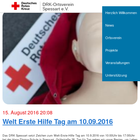
DRK-Ortsverein
Spessart e.V.
Herzlich Willkommen
News
Ortsverein
Projekte
Veranstaltungen
Unterstützung
15. August 2016 20:08
Welt Erste Hilfe Tag am 10.09.2016
Das DRK Spessart setzt Zeichen zum Welt-Erste-Hilfe Tag am 10.9.2016 von 10:00Uhr bis 17:00Uhr
bei der Hans-Thoma-Schule in Spessart, Grübstraße 26. Tag für Tag geben wir unser Bestes, um Leben