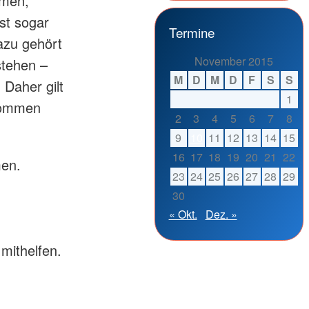
mmen,
st sogar
Termine
azu gehört
November 2015
stehen –
M
D
M
D
F
S
S
Daher gilt
1
ekommen
2
3
4
5
6
7
8
9
10
11
12
13
14
15
16
17
18
19
20
21
22
men.
23
24
25
26
27
28
29
30
« Okt.
Dez. »
mithelfen.