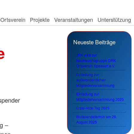
Ortsverein
Projekte
Veranstaltungen
Unterstützung
Neueste Beiträge
e
JRK wird zur
Nachwuchsgruppe DRK
Ortsverein Spessart e.V.
Einladung zur
außerordentlichen
Mitgliederversammlung
Einladung zur
tspender
Mitgliederversammlung 2025
Erste-Hilfe Tag 2025
Blutspendetermin am 26.
August 2025
g –