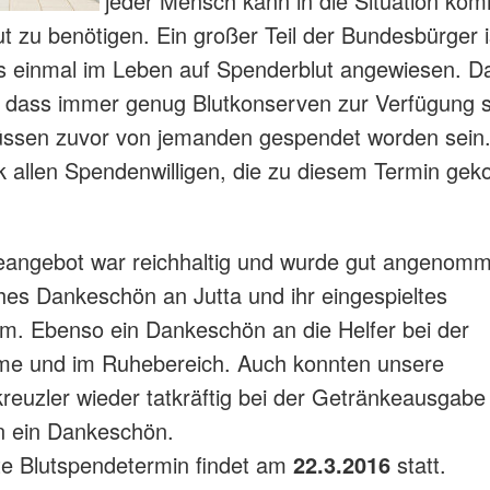
jeder Mensch kann in die Situation ko
t zu benötigen. Ein großer Teil der Bundesbürger i
s einmal im Leben auf Spenderblut angewiesen. D
 dass immer genug Blutkonserven zur Verfügung 
ssen zuvor von jemanden gespendet worden sein. 
 allen Spendenwilligen, die zu diesem Termin g
eangebot war reichhaltig und wurde gut angenom
ches Dankeschön an Jutta und ihr eingespieltes
. Ebenso ein Dankeschön an die Helfer bei der
me und im Ruhebereich. Auch konnten unsere
reuzler wieder tatkräftig bei der Getränkeausgabe 
n ein Dankeschön.
e Blutspendetermin findet am
22.3.2016
statt.