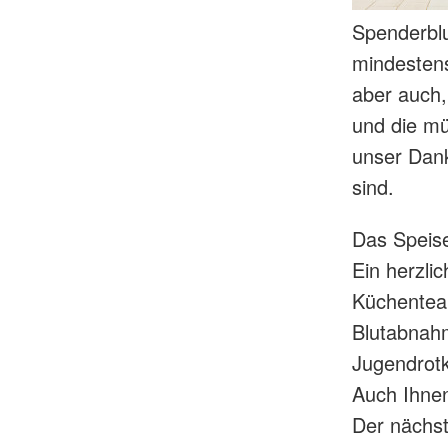
Spenderblu
mindesten
aber auch,
und die mü
unser Dank
sind.
Das Speis
Ein herzli
Küchenteam
Blutabnah
Jugendrotk
Auch Ihne
Der nächst