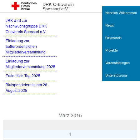
Neueste Beiträge
DRK-Ortsverein
Spessart e.V.
Herzlich Willkommen
JRK wird zur
News
Nachwuchsgruppe DRK
Ortsverein Spessart e.V.
Ortsverein
Einladung zur
außerordentlichen
Projekte
Mitgliederversammlung
Einladung zur
Veranstaltungen
Mitgliederversammlung 2025
Unterstützung
Erste-Hilfe Tag 2025
Blutspendetermin am 26.
August 2025
Termine
März 2015
1