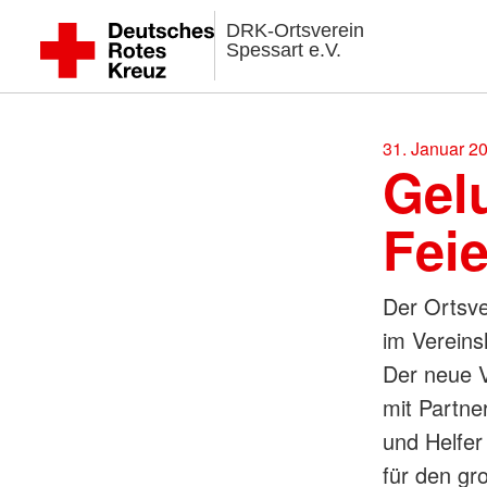
DRK-Ortsverein
Spessart e.V.
31. Januar 2
Gel
Fei
Der Ortsve
im Vereins
Der neue V
mit Partne
und Helfer
für den gr