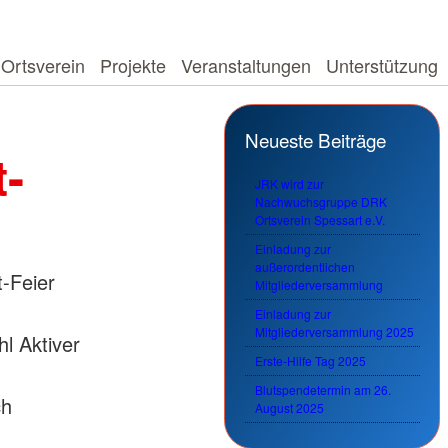
Ortsverein
Projekte
Veranstaltungen
Unterstützung
Neueste Beiträge
-
JRK wird zur
Nachwuchsgruppe DRK
Ortsverein Spessart e.V.
Einladung zur
außerordentlichen
-Feier
Mitgliederversammlung
Einladung zur
Mitgliederversammlung 2025
l Aktiver
Erste-Hilfe Tag 2025
Blutspendetermin am 26.
ch
August 2025