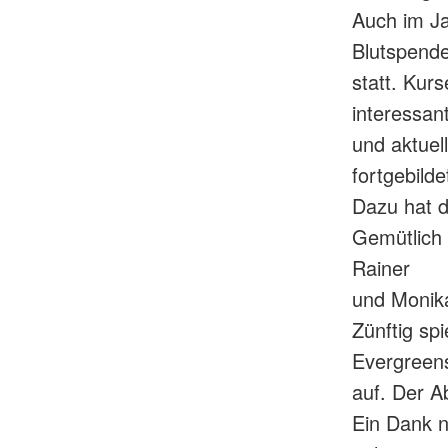
Auch im Ja
Blutspend
statt. Kurs
interessan
und aktuel
fortgebild
Dazu hat d
Gemütlich 
Rainer
und Monika
Zünftig sp
Evergreen
auf. Der A
Ein Dank n