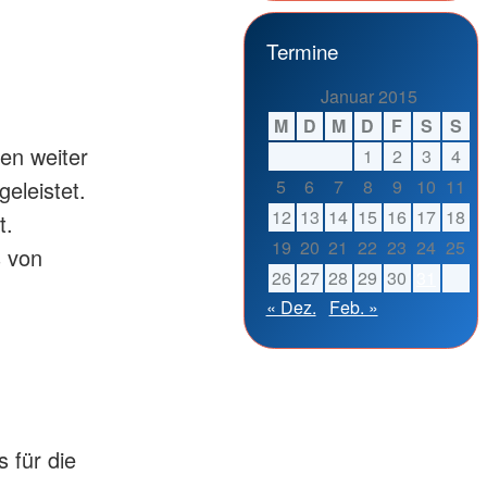
Termine
Januar 2015
M
D
M
D
F
S
S
en weiter
1
2
3
4
geleistet.
5
6
7
8
9
10
11
12
13
14
15
16
17
18
t.
19
20
21
22
23
24
25
s von
26
27
28
29
30
31
« Dez.
Feb. »
d
 für die