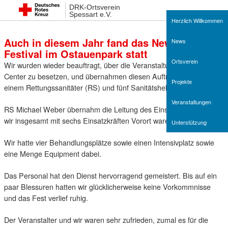
DRK-Ortsverein
22. November 2014 22:11
Spessart e.V.
Herzlich Willkommen
Auch in diesem Jahr fand das New-Noise-
News
Festival im Ostauenpark statt
Ortsverein
Wir wurden wieder beauftragt, über die Veranstaltung ein Medical-
Center zu besetzen, und übernahmen diesen Auftrag auch mit
Projekte
einem Rettungssanitäter (RS) und fünf Sanitätshelfern.
Veranstaltungen
RS Michael Weber übernahm die Leitung des Einsatzes, so dass
wir insgesamt mit sechs Einsatzkräften Vorort waren.
Unterstützung
Wir hatte vier Behandlungsplätze sowie einen Intensivplatz sowie
eine Menge Equipment dabei.
Das Personal hat den Dienst hervorragend gemeistert. Bis auf ein
paar Blessuren hatten wir glücklicherweise keine Vorkommnisse
und das Fest verlief ruhig.
Der Veranstalter und wir waren sehr zufrieden, zumal es für die