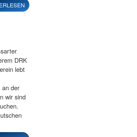
ERLESEN
sarter
nserem DRK
erein lebt
h an der
 wir sind
auchen.
eutschen