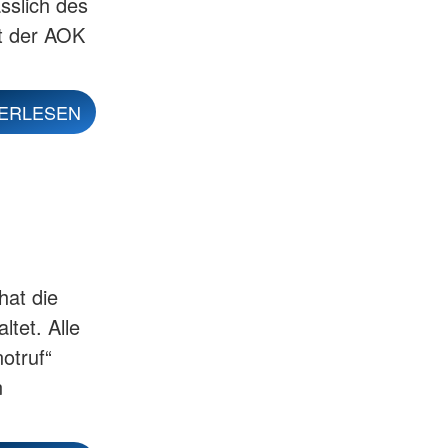
sslich des
t der AOK
ERLESEN
hat die
ltet. Alle
otruf“
n