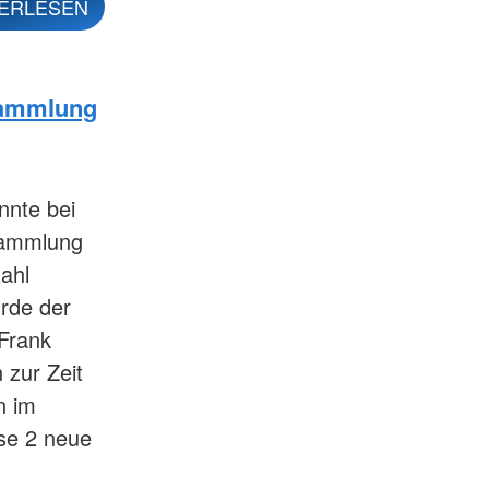
ERLESEN
sammlung
nnte bei
sammlung
ahl
rde der
 Frank
 zur Zeit
n im
se 2 neue