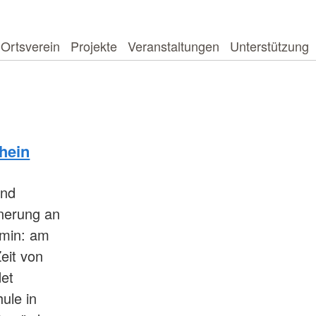
Ortsverein
Projekte
Veranstaltungen
Unterstützung
hein
und
nerung an
rmin: am
eit von
det
ule in