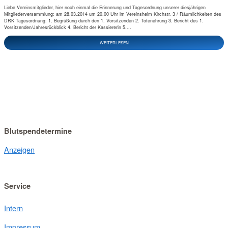
Liebe Vereinsmitglieder, hier noch einmal die Erinnerung und Tagesordnung unserer diesjährigen
Mitgliederversammlung: am 28.03.2014 um 20.00 Uhr im Vereinsheim Kirchstr. 3 / Räumlichkeiten des
DRK Tagesordnung: 1. Begrüßung durch den 1. Vorsitzenden 2. Totenehrung 3. Bericht des 1.
Vorsitzenden/Jahresrückblick 4. Bericht der Kassiererin 5....
WEITERLESEN
Blutspendetermine
Anzeigen
Service
Intern
Impressum